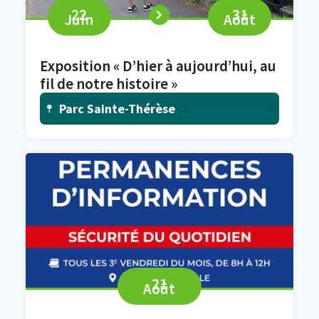
22
31
Juin
Août
Exposition « D’hier à aujourd’hui, au
fil de notre histoire »
Parc Sainte-Thérèse
21
Août