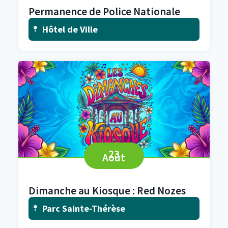
Permanence de Police Nationale
Hôtel de Ville
23
Août
Dimanche au Kiosque : Red Nozes
Parc Sainte-Thérèse