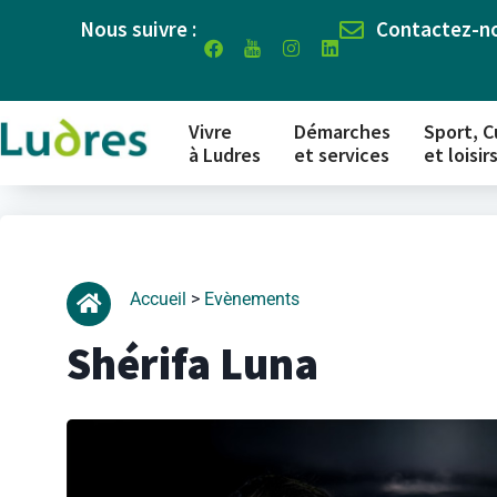
Nous suivre :
Contactez-n
Vivre
Démarches
Sport, C
à Ludres
et services
et loisir
Accueil
>
Evènements
Shérifa Luna