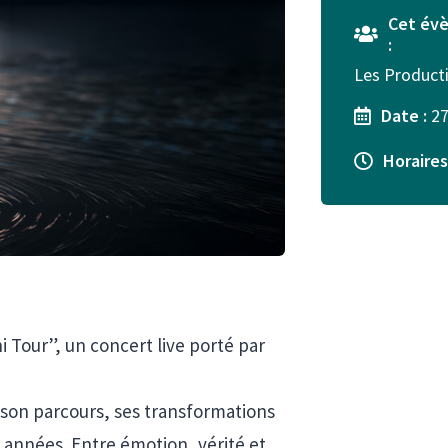
Cet évè
:
Les Product
Date :
27
Horaires
i Tour”, un concert live porté par
e son parcours, ses transformations
s années. Entre émotion, vérité et