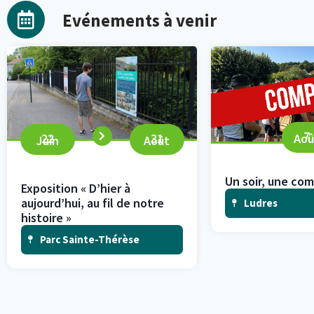
Evénements à venir
7
22
31
Aoû
Juin
Août
Un soir, une c
Exposition « D’hier à
aujourd’hui, au fil de notre
Ludres
histoire »
Parc Sainte-Thérèse