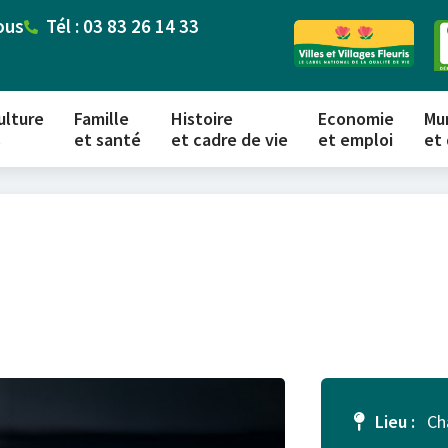
ous
Tél : 03 83 26 14 33
ulture
Famille
Histoire
Economie
Mun
s
et santé
et cadre de vie
et emploi
et
Lieu :
Ch