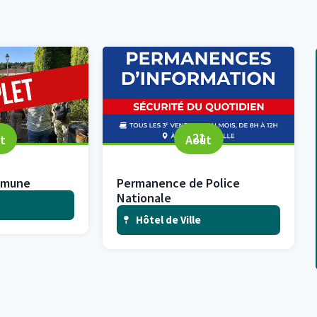
21
t
Août
ommune
Permanence de Police
Nationale
Hôtel de Ville